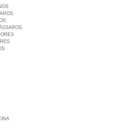
NOS
SAROS
OS
PÁSSAROS
DORES
ORES
OS
CINA