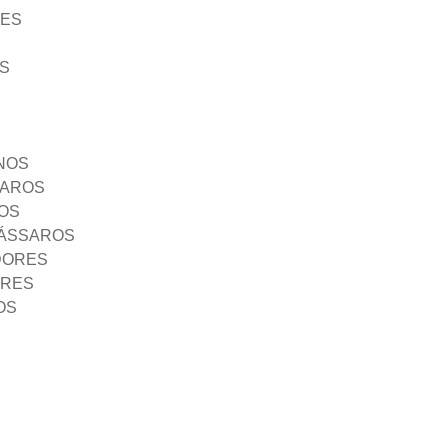
ÃES
S
NOS
SAROS
OS
PÁSSAROS
DORES
ORES
OS