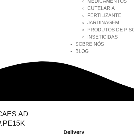
MEDICAMENTOS
CUTELARIA
FERTILIZANTE
JARDINAGEM
PRODUTOS DE PIS
INSETICIDAS
SOBRE NÓS
BLOG
CAES AD
P.PE15K
Delivery