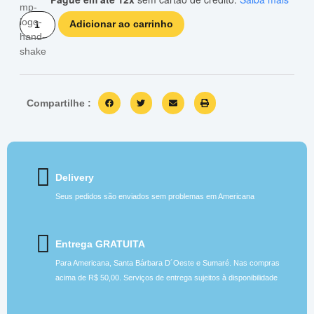
Adicionar ao carrinho
Compartilhe :
Delivery
Seus pedidos são enviados sem problemas em Americana
Entrega GRATUITA
Para Americana, Santa Bárbara D´Oeste e Sumaré. Nas compras
acima de R$ 50,00. Serviços de entrega sujeitos à disponibilidade