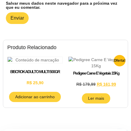
Salvar meus dados neste navegador para a próxima vez
que eu comentar.
Produto Relacionado
Oferta!
BISCROK ADULTO MULTI 500GR
Pedigree Carne E Vegetais 15Kg
R$
25,90
R$
179,99
R$
161,99
Adicionar ao carrinho
Ler mais