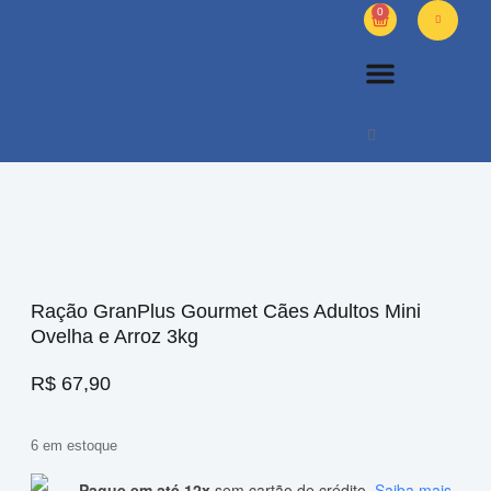
0
PETS DIVERSOS
OUTROS PRODUTOS
SOBRE NÓS
Ração GranPlus Gourmet Cães Adultos Mini
Ovelha e Arroz 3kg
R$
67,90
6 em estoque
Pague em até 12x
sem cartão de crédito.
Saiba mais