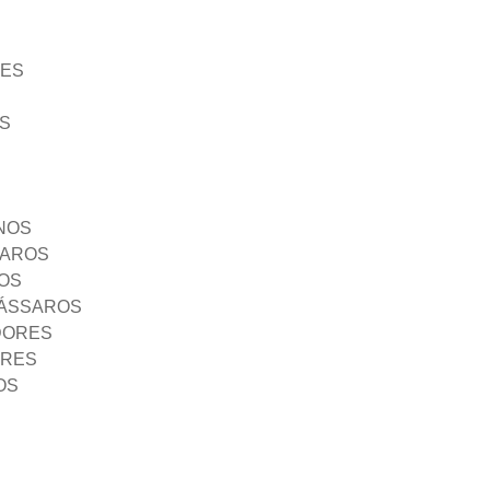
ÃES
S
NOS
SAROS
OS
PÁSSAROS
DORES
ORES
OS