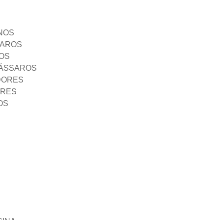
NOS
SAROS
OS
PÁSSAROS
DORES
ORES
OS