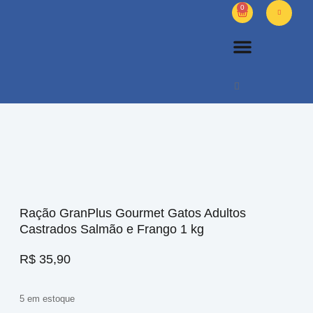
0
PETS DIVERSOS
OUTROS PRODUTOS
SOBRE NÓS
Ração GranPlus Gourmet Gatos Adultos
Castrados Salmão e Frango 1 kg
R$
35,90
5 em estoque