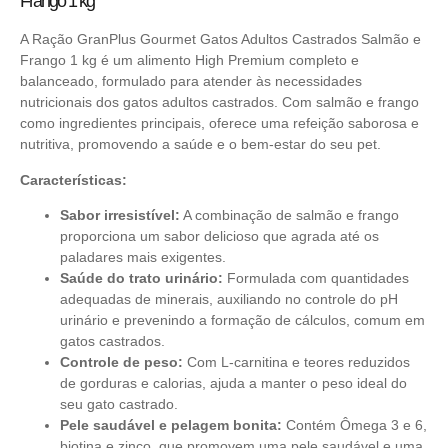
Frango 1 kg
A Ração GranPlus Gourmet Gatos Adultos Castrados Salmão e
Frango 1 kg é um alimento High Premium completo e
balanceado, formulado para atender às necessidades
nutricionais dos gatos adultos castrados. Com salmão e frango
como ingredientes principais, oferece uma refeição saborosa e
nutritiva, promovendo a saúde e o bem-estar do seu pet.
Características:
Sabor irresistível:
A combinação de salmão e frango
proporciona um sabor delicioso que agrada até os
paladares mais exigentes.
Saúde do trato urinário:
Formulada com quantidades
adequadas de minerais, auxiliando no controle do pH
urinário e prevenindo a formação de cálculos, comum em
gatos castrados.
Controle de peso:
Com L-carnitina e teores reduzidos
de gorduras e calorias, ajuda a manter o peso ideal do
seu gato castrado.
Pele saudável e pelagem bonita:
Contém Ômega 3 e 6,
biotina e zinco, que promovem uma pele saudável e uma