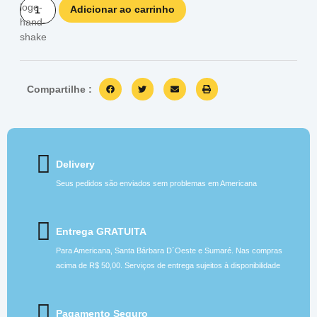
Adicionar ao carrinho
Compartilhe :
Delivery
Seus pedidos são enviados sem problemas em Americana
Entrega GRATUITA
Para Americana, Santa Bárbara D´Oeste e Sumaré. Nas compras
acima de R$ 50,00. Serviços de entrega sujeitos à disponibilidade
Pagamento Seguro