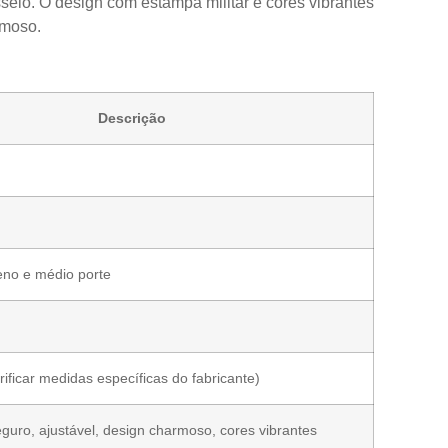
seio. O design com estampa militar e cores vibrantes
rmoso.
Descrição
no e médio porte
rificar medidas específicas do fabricante)
eguro, ajustável, design charmoso, cores vibrantes