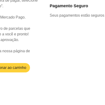
ra de pagar, selecione
Pagamento Seguro
o”.
Seus pagamentos estão seguros 
o Mercado Pago.
o de parcelas que
 a você e pronto!
a aprovação.
a nossa página de
onar ao carrinho