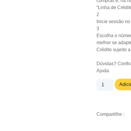
compras e, na ho
“Linha de Crédit
2
Inicie sessão n
3
Escolha o númer
melhor se adapte
Crédito sujeito 
Dúvidas? Confir
Ajuda
.
Adici
Compartilhe :