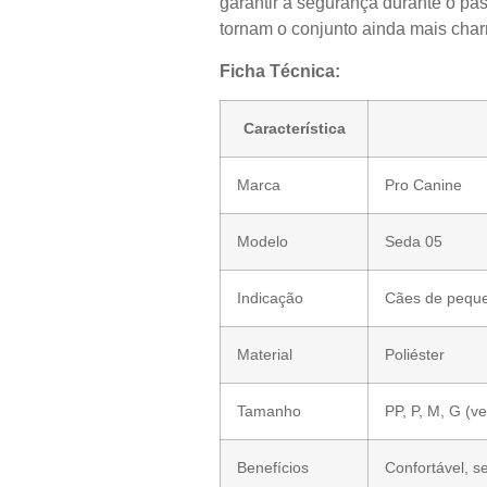
garantir a segurança durante o pas
tornam o conjunto ainda mais cha
Ficha Técnica:
Característica
Marca
Pro Canine
Modelo
Seda 05
Indicação
Cães de peque
Material
Poliéster
Tamanho
PP, P, M, G (ve
Benefícios
Confortável, s