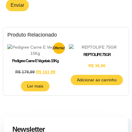
Produto Relacionado
Oferta!
REPTOLIFE 75GR
Pedigree Carne E Vegetais 15Kg
R$
36,90
R$
179,99
R$
161,99
Adicionar ao carrinho
Ler mais
Newsletter