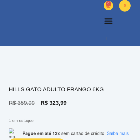
0
PETS DIVERSOS
OUTROS PRODUTOS
SOBRE NÓS
HILLS GATO ADULTO FRANGO 6KG
R$
359,99
R$
323,99
1 em estoque
Pague em até 12x
sem cartão de crédito.
Saiba mais