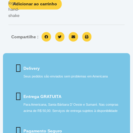
Adicionar ao carrinho
Compartilhe :
Delivery
Seus pedidos são enviados sem problemas em Americana
Entrega GRATUITA
Para Americana, Santa Bárbara D´Oeste e Sumaré. Nas compras
acima de R$ 50,00. Serviços de entrega sujeitos à disponibilidade
Pagamento Seguro