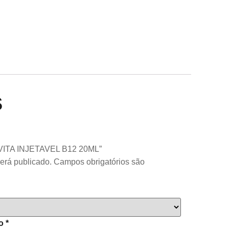
s
POVITA INJETAVEL B12 20ML”
erá publicado.
Campos obrigatórios são
to
*