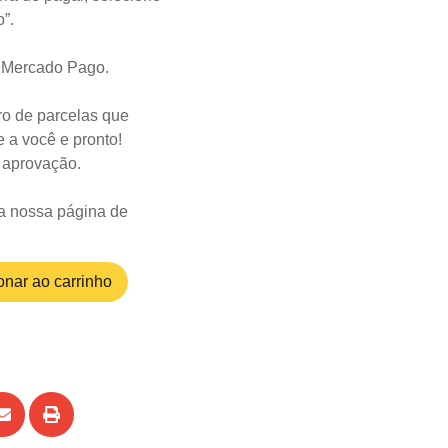
o”.
o Mercado Pago.
o de parcelas que
 a você e pronto!
a aprovação.
a nossa página de
onar ao carrinho