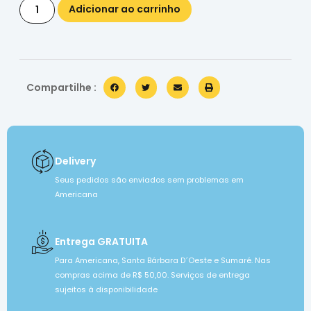
Adicionar ao carrinho
Compartilhe :
Delivery
Seus pedidos são enviados sem problemas em
Americana
Entrega GRATUITA
Para Americana, Santa Bárbara D´Oeste e Sumaré. Nas
compras acima de R$ 50,00. Serviços de entrega
sujeitos à disponibilidade