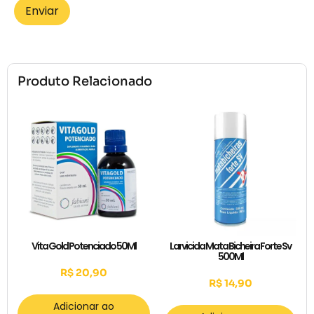
Produto Relacionado
Vita Gold Potenciado 50Ml
Larvicida Mata Bicheira Forte Sv
500Ml
R$
20,90
R$
14,90
Adicionar ao