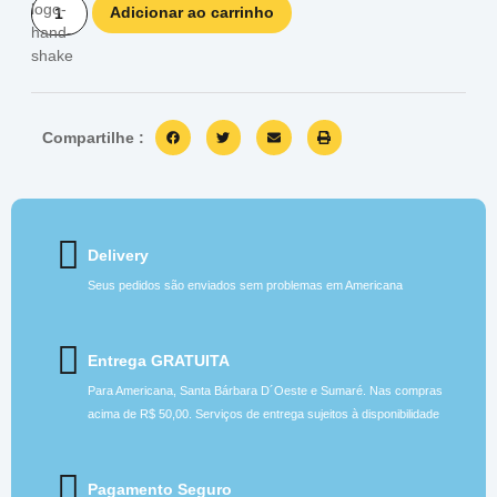
Adicionar ao carrinho
Compartilhe :
Delivery
Seus pedidos são enviados sem problemas em Americana
Entrega GRATUITA
Para Americana, Santa Bárbara D´Oeste e Sumaré. Nas compras
acima de R$ 50,00. Serviços de entrega sujeitos à disponibilidade
Pagamento Seguro