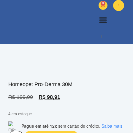
0
PETS DIVERSOS
OUTROS PRODUTOS
SOBRE NÓS
Homeopet Pro-Derma 30Ml
R$
109,90
R$
98,91
4 em estoque
Pague em até 12x
sem cartão de crédito.
Saiba mais