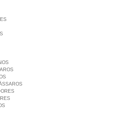
ÃES
S
NOS
SAROS
OS
PÁSSAROS
DORES
ORES
OS