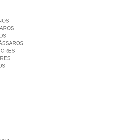
NOS
SAROS
OS
PÁSSAROS
DORES
ORES
OS