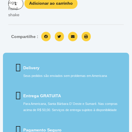
Adicionar ao carrinho
Compartilhe :
Delivery
Seus pedidos são enviados sem problemas em Americana
Entrega GRATUITA
Para Americana, Santa Bárbara D´Oeste e Sumaré. Nas compras
acima de R$ 50,00. Serviços de entrega sujeitos à disponibilidade
Pagamento Seguro