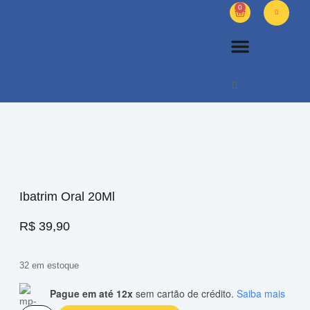
0
PETS DIVERSOS
OUTROS PRODUTOS
SOBRE NÓS
Ibatrim Oral 20Ml
R$
39,90
32 em estoque
Pague em até 12x
sem cartão de crédito.
Saiba mais