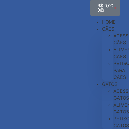
R$
0,00
0
HOME
CÃES
ACESS
CÃES
ALIME
CAES
PETIS
PARA
CÃES
GATOS
ACESS
GATOS
ALIME
GATOS
PETIS
GATOS