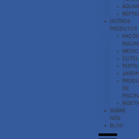
AQUAR
RÉPTE
OUTROS
PRODUTOS
RAÇÕE
INSUM
MEDI
CUTEL
FERTI
JARDI
PROD
DE
PISCIN
INSETI
SOBRE
NÓS
BLOG