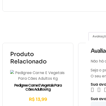
Avaliaçõ
Avali
Produto
Relacionado
Não há a
Seja o 
O seu e
Sua av
Pedigree Carne E Vegetais Para
Cães Adultos Kg
Sua ava
R$
13,99