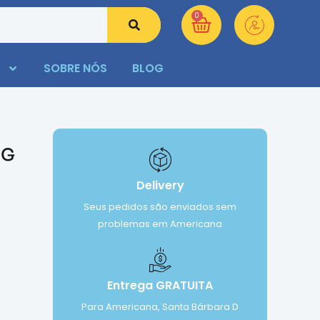
0
SOBRE NÓS
BLOG
0G
Delivery
Seus pedidos são enviados sem
problemas em Americana
Entrega GRATUITA
Para Americana, Santa Bárbara D