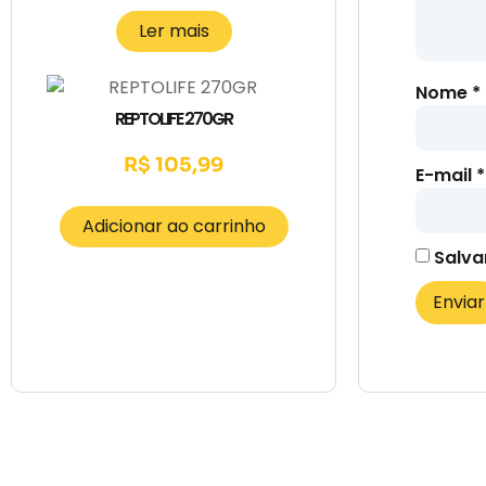
Ler mais
Nome
*
REPTOLIFE 270GR
R$
105,99
E-mail
*
Adicionar ao carrinho
Salva