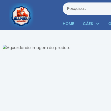
HOME
CÃES
G