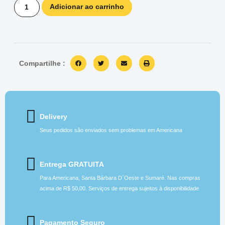
Adicionar ao carrinho
Compartilhe :
Delivery
Seus pedidos são enviados sem problemas em Americana
Entrega GRATUITA
Para Americana, Santa Bárbara D´Oeste e Sumaré. Nas compras
acima de R$ 50,00. Serviços de entrega sujeitos à disponibilidade
Pagamento Seguro