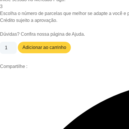
3
Escolha o número de parcelas que melhor se adapte a você e p
Crédito sujeito a aprovação.
Dúvidas? Confira nossa página de
Ajuda
.
MATISSE
Adicionar ao carrinho
CASTRADO
CORDEIRO7,5KG
quantidade
Compartilhe :