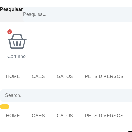
Ir
Pesquisar
para
o
conteúdo
0
Carrinho
HOME
CÃES
GATOS
PETS DIVERSOS
HOME
CÃES
GATOS
PETS DIVERSOS