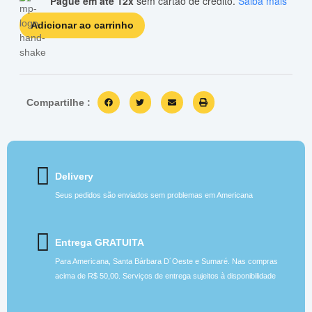
Pague em até 12x
sem cartão de crédito.
Saiba mais
Adicionar ao carrinho
Compartilhe :
Delivery
Seus pedidos são enviados sem problemas em Americana
Entrega GRATUITA
Para Americana, Santa Bárbara D´Oeste e Sumaré. Nas compras
acima de R$ 50,00. Serviços de entrega sujeitos à disponibilidade