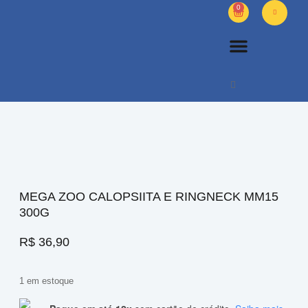
0
PETS DIVERSOS
OUTROS PRODUTOS
SOBRE NÓS
MEGA ZOO CALOPSIITA E RINGNECK MM15
300G
R$
36,90
1 em estoque