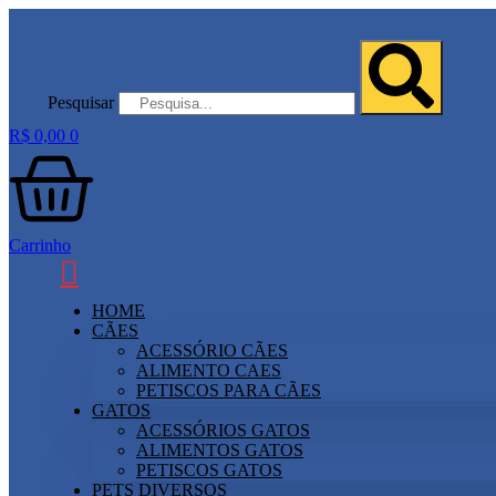
Ir
para
o
conteúdo
Pesquisar
R$
0,00
0
Carrinho
HOME
CÃES
ACESSÓRIO CÃES
ALIMENTO CAES
PETISCOS PARA CÃES
GATOS
ACESSÓRIOS GATOS
ALIMENTOS GATOS
PETISCOS GATOS
PETS DIVERSOS