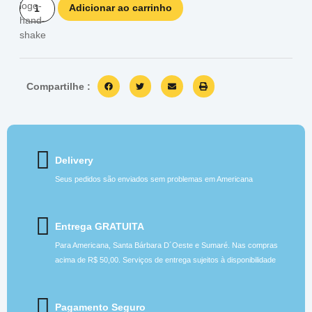
Adicionar ao carrinho
Compartilhe :
Delivery
Seus pedidos são enviados sem problemas em Americana
Entrega GRATUITA
Para Americana, Santa Bárbara D´Oeste e Sumaré. Nas compras
acima de R$ 50,00. Serviços de entrega sujeitos à disponibilidade
Pagamento Seguro