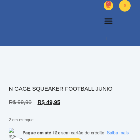
0
PETS DIVERSOS
OUTROS PRODUTOS
SOBRE NÓS
N GAGE SQUEAKER FOOTBALL JUNIO
R$
99,90
R$
49,95
2 em estoque
Pague em até 12x
sem cartão de crédito.
Saiba mais