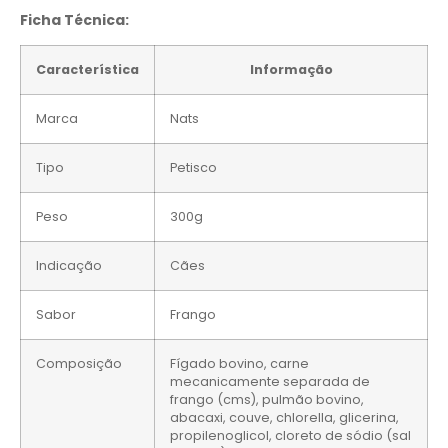
Ficha Técnica:
Característica
Informação
Marca
Nats
Tipo
Petisco
Peso
300g
Indicação
Cães
Sabor
Frango
Composição
Fígado bovino, carne
mecanicamente separada de
frango (cms), pulmão bovino,
abacaxi, couve, chlorella, glicerina,
propilenoglicol, cloreto de sódio (sal