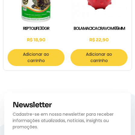
REPTOLIFE 30GR
BOLA MACICA CRAVO M 65MM
R$
18,90
R$
22,90
Adicionar ao
Adicionar ao
carrinho
carrinho
Newsletter
Cadastre-se em nossa newsletter para receber
informações atualizadas, notícias, insights ou
promoções.