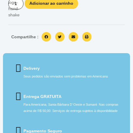
Adicionar ao carrinho
Compartilhe :
Delivery
Seus pedidos são enviados sem problemas em Americana
Entrega GRATUITA
Para Americana, Santa Bárbara D´Oeste e Sumaré. Nas compras
acima de R$ 50,00. Serviços de entrega sujeitos à disponibilidade
Pagamento Seguro