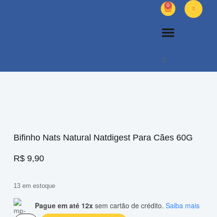
0
PETS DIVERSOS
OUTROS PRODUTOS
SOBRE NÓS
Bifinho Nats Natural Natdigest Para Cães 60G
R$
9,90
13 em estoque
Pague em até 12x
sem cartão de crédito.
Saiba mais