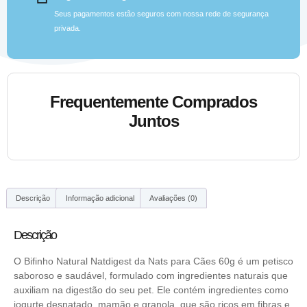
Seus pagamentos estão seguros com nossa rede de segurança
privada.
Frequentemente Comprados
Juntos
Descrição
Informação adicional
Avaliações (0)
Descrição
O Bifinho Natural Natdigest da Nats para Cães 60g é um petisco
saboroso e saudável, formulado com ingredientes naturais que
auxiliam na digestão do seu pet. Ele contém ingredientes como
iogurte desnatado, mamão e granola, que são ricos em fibras e