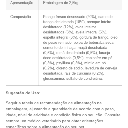
Apresentação
Embalagem de 2,5kg
Composição
Frango fresco desossado (20%), carne de
frango desidratada (18%), arenque inteiro
desidratado (12%), ovos inteiros
desidratados (5%), aveia integral (5%),
espelta integral (5%), gordura de frango, óleo
de peixe refinado, polpa de beterraba seca,
semente de linhaça, maçã desidratada
(0,5%), romã desidratada (0,5%), laranja
doce desidratada (0,5%), espinafre em pó
(0,3%), psyllium (0,3%), mirtilo em pó
(0,2%), cloreto de sódio, levedura de cerveja
desidratada, raiz de cúrcuma (0,2%),
glucosamina, sulfato de condroitina.
Sugestão de Uso:
Seguir a tabela de recomendação de alimentação na
embalagem, ajustando a quantidade de acordo com o peso,
idade, nível de atividade e condição física do seu cão. Consulte
sempre um médico veterinário para obter orientações
específicas sobre a alimentação do seu pet.