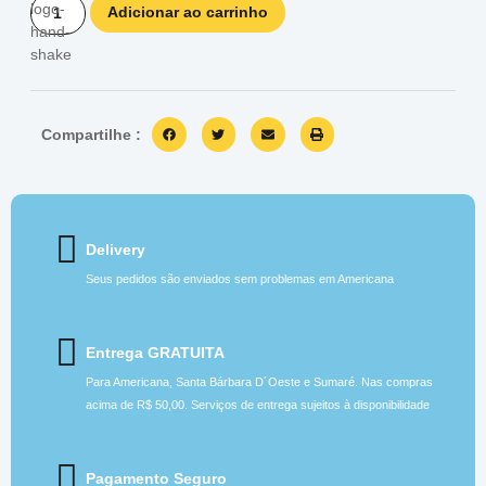
Adicionar ao carrinho
Compartilhe :
Delivery
Seus pedidos são enviados sem problemas em Americana
Entrega GRATUITA
Para Americana, Santa Bárbara D´Oeste e Sumaré. Nas compras
acima de R$ 50,00. Serviços de entrega sujeitos à disponibilidade
Pagamento Seguro