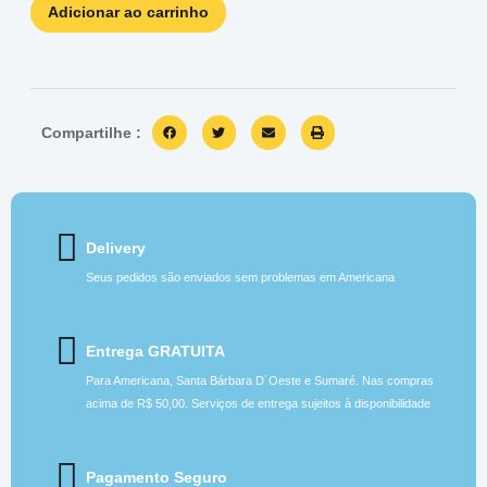
Adicionar ao carrinho
Compartilhe :
Delivery
Seus pedidos são enviados sem problemas em Americana
Entrega GRATUITA
Para Americana, Santa Bárbara D´Oeste e Sumaré. Nas compras
acima de R$ 50,00. Serviços de entrega sujeitos à disponibilidade
Pagamento Seguro