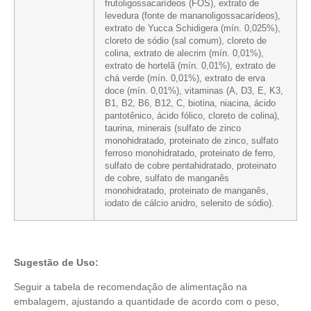
frutoligossacarídeos (FOS), extrato de
levedura (fonte de mananoligossacarídeos),
extrato de Yucca Schidigera (mín. 0,025%),
cloreto de sódio (sal comum), cloreto de
colina, extrato de alecrim (mín. 0,01%),
extrato de hortelã (mín. 0,01%), extrato de
chá verde (mín. 0,01%), extrato de erva
doce (mín. 0,01%), vitaminas (A, D3, E, K3,
B1, B2, B6, B12, C, biotina, niacina, ácido
pantotênico, ácido fólico, cloreto de colina),
taurina, minerais (sulfato de zinco
monohidratado, proteinato de zinco, sulfato
ferroso monohidratado, proteinato de ferro,
sulfato de cobre pentahidratado, proteinato
de cobre, sulfato de manganês
monohidratado, proteinato de manganês,
iodato de cálcio anidro, selenito de sódio).
Sugestão de Uso:
Seguir a tabela de recomendação de alimentação na
embalagem, ajustando a quantidade de acordo com o peso,