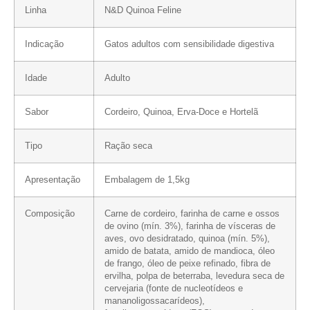
Linha
N&D Quinoa Feline
Indicação
Gatos adultos com sensibilidade digestiva
Idade
Adulto
Sabor
Cordeiro, Quinoa, Erva-Doce e Hortelã
Tipo
Ração seca
Apresentação
Embalagem de 1,5kg
Composição
Carne de cordeiro, farinha de carne e ossos
de ovino (mín. 3%), farinha de vísceras de
aves, ovo desidratado, quinoa (mín. 5%),
amido de batata, amido de mandioca, óleo
de frango, óleo de
peixe refinado, fibra de
ervilha, polpa de beterraba, levedura seca de
cervejaria (fonte de nucleotídeos e
mananoligossacarídeos),