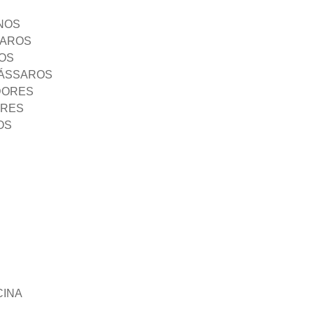
NOS
SAROS
OS
PÁSSAROS
DORES
ORES
OS
CINA