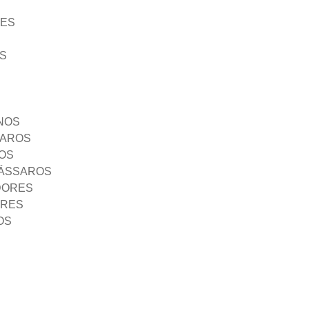
ÃES
S
NOS
SAROS
OS
PÁSSAROS
DORES
ORES
OS