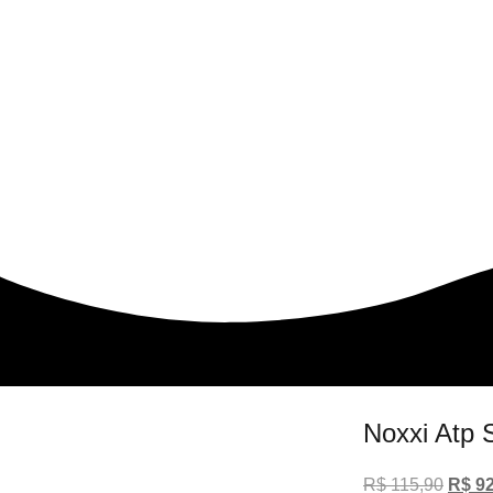
Noxxi Atp
R$
115,90
R$
92