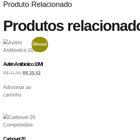
Produto Relacionado
Produtos relacionad
Oferta!
Avitrin Antibiotico 10Ml
R$
31,90
R$
25,52
Adicionar ao
carrinho
Carbovet 20