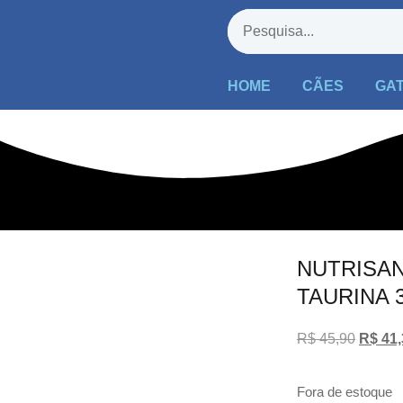
HOME
CÃES
GA
NUTRISA
TAURINA 
R$
45,90
R$
41,
Fora de estoque