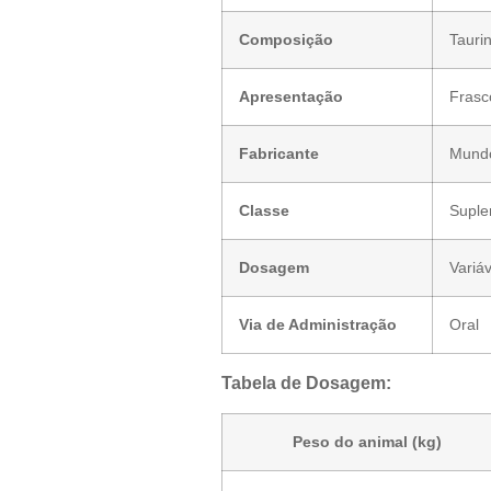
Composição
Tauri
Apresentação
Frasc
Fabricante
Mundo
Classe
Suple
Dosagem
Variá
Via de Administração
Oral
Tabela de Dosagem:
Peso do animal (kg)