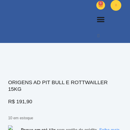
0
PETS DIVERSOS
OUTROS PRODUTOS
SOBRE NÓS
ORIGENS AD PIT BULL E ROTTWAILLER
15KG
R$
191,90
10 em estoque
Pague em até 12x
sem cartão de crédito.
Saiba mais