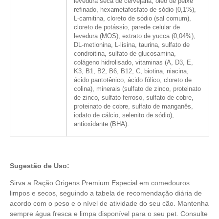
levedura seca de cervejaria, óleo de peixe
refinado, hexametafosfato de sódio (0,1%),
L-carnitina, cloreto de sódio (sal comum),
cloreto de potássio, parede celular de
levedura (MOS), extrato de yucca (0,04%),
DL-metionina, L-lisina, taurina, sulfato de
condroitina, sulfato de glucosamina,
colágeno hidrolisado, vitaminas (A, D3, E,
K3, B1, B2, B6, B12, C,
biotina, niacina,
ácido pantotênico, ácido fólico, cloreto de
colina), minerais (
sulfato de zinco, proteinato
de zinco, sulfato ferroso, sulfato de cobre,
proteinato de cobre,
sulfato de manganês,
iodato de cálcio, selenito de sódio),
antioxidante (BHA).
Sugestão de Uso:
Sirva a Ração Origens Premium Especial em comedouros
limpos e secos, seguindo a tabela de recomendação diária de
acordo com o peso e o nível de atividade do seu cão. Mantenha
sempre água fresca e limpa disponível para o seu pet. Consulte