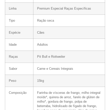
Linha
Premium Especial Raças Específicas
Tipo
Ração seca
Espécie
Cães
Idade
Adultos
Raças
Pit Bull e Rottweiler
Sabor
Carne e Cereais Integrais
Peso
15kg
Composição
Farinha de vísceras de frango, milho integral
moído*, quirera de arroz, farelo de glúten de
milho*, gordura de frango, polpa de
beterraba, hidrolisado de fígado de frango,