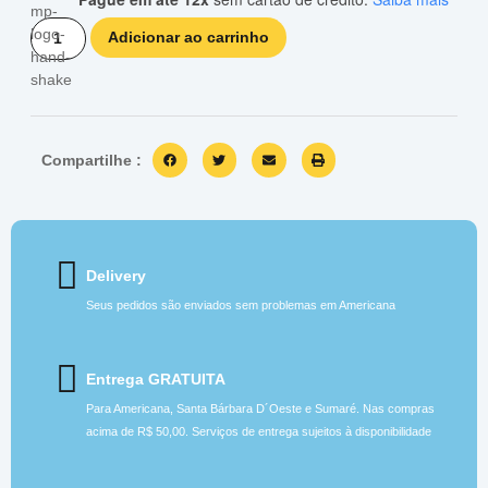
Adicionar ao carrinho
Compartilhe :
Delivery
Seus pedidos são enviados sem problemas em Americana
Entrega GRATUITA
Para Americana, Santa Bárbara D´Oeste e Sumaré. Nas compras
acima de R$ 50,00. Serviços de entrega sujeitos à disponibilidade