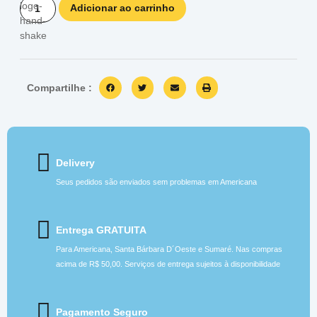
Adicionar ao carrinho
Compartilhe :
Delivery
Seus pedidos são enviados sem problemas em Americana
Entrega GRATUITA
Para Americana, Santa Bárbara D´Oeste e Sumaré. Nas compras
acima de R$ 50,00. Serviços de entrega sujeitos à disponibilidade
Pagamento Seguro