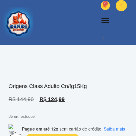
0
PETS DIVERSOS
OUTROS PRODUTOS
SOBRE NÓS
Origens Class Adulto Cn/fg15Kg
R$
144,90
R$
124,99
36 em estoque
Pague em até 12x
sem cartão de crédito.
Saiba mais