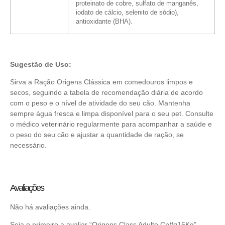
proteinato de cobre,
sulfato de manganês,
iodato de cálcio, selenito de sódio),
antioxidante (BHA).
Sugestão de Uso:
Sirva a Ração Origens Clássica em comedouros limpos e
secos, seguindo a tabela de recomendação diária de acordo
com o peso e o nível de atividade do seu cão. Mantenha
sempre água fresca e limpa disponível para o seu pet. Consulte
o médico veterinário regularmente para acompanhar a saúde e
o peso do seu cão e ajustar a quantidade de ração, se
necessário.
Avaliações
Não há avaliações ainda.
Seja o primeiro a avaliar “Origens Class Adulto Cn/fg15Kg”