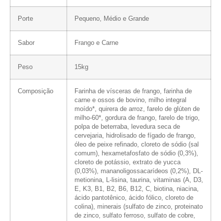
Porte
Pequeno, Médio e Grande
Sabor
Frango e Carne
Peso
15kg
Composição
Farinha de vísceras de frango, farinha de
carne e ossos de bovino, milho integral
moído*, quirera de arroz, farelo de glúten de
milho-60*, gordura de frango, farelo de trigo,
polpa de beterraba, levedura seca de
cervejaria, hidrolisado de fígado de frango,
óleo de peixe refinado, cloreto de sódio (sal
comum), hexametafosfato de sódio (0,3%),
cloreto de potássio, extrato de yucca
(0,03%), mananoligossacarídeos (0,2%), DL-
metionina, L-lisina, taurina, vitaminas (A, D3,
E, K3, B1, B2, B6, B12, C,
biotina, niacina,
ácido pantotênico, ácido fólico, cloreto de
colina), minerais (
sulfato de zinco, proteinato
de zinco, sulfato ferroso, sulfato de cobre,