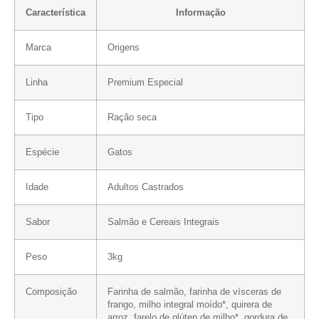
Característica
Informação
Marca
Origens
Linha
Premium Especial
Tipo
Ração seca
Espécie
Gatos
Idade
Adultos Castrados
Sabor
Salmão e Cereais Integrais
Peso
3kg
Composição
Farinha de salmão, farinha de vísceras de
frango, milho integral moído*, quirera de
arroz, farelo de glúten de milho*,
gordura de