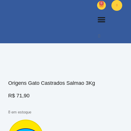
0
PETS DIVERSOS
OUTROS PRODUTOS
SOBRE NÓS
Origens Gato Castrados Salmao 3Kg
R$
71,90
8 em estoque