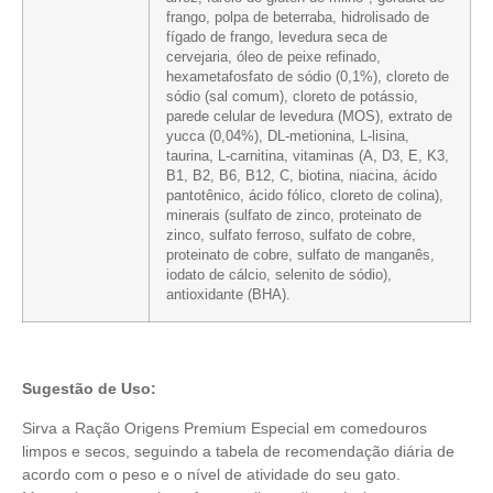
frango, polpa de beterraba, hidrolisado de
fígado de frango, levedura seca de
cervejaria, óleo de peixe refinado,
hexametafosfato de sódio (0,1%), cloreto de
sódio (sal comum), cloreto de potássio,
parede celular de levedura (MOS), extrato de
yucca (0,04%), DL-metionina, L-lisina,
taurina, L-carnitina, vitaminas (A, D3, E, K3,
B1, B2, B6, B12, C,
biotina, niacina, ácido
pantotênico, ácido fólico, cloreto de colina),
minerais (
sulfato de zinco, proteinato de
zinco, sulfato ferroso, sulfato de cobre,
proteinato de cobre,
sulfato de manganês,
iodato de cálcio, selenito de sódio),
antioxidante (BHA).
Sugestão de Uso:
Sirva a Ração Origens Premium Especial em comedouros
limpos e secos, seguindo a tabela de recomendação diária de
acordo com o peso e o nível de atividade do seu gato.