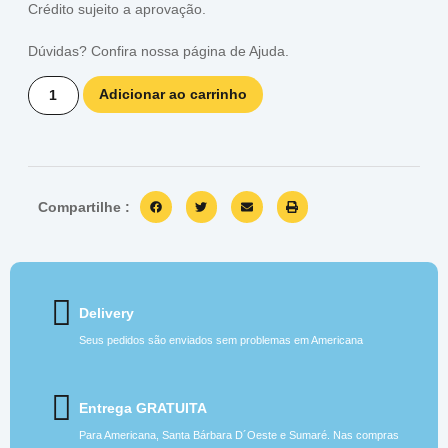
Crédito sujeito a aprovação.
Dúvidas? Confira nossa página de
Ajuda
.
Adicionar ao carrinho
Compartilhe :
Delivery
Seus pedidos são enviados sem problemas em Americana
Entrega GRATUITA
Para Americana, Santa Bárbara D´Oeste e Sumaré. Nas compras