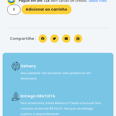
Pague em até 12x
sem cartão de crédito.
Saiba mais
Adicionar ao carrinho
Compartilhe :
Delivery
Seus pedidos são enviados sem problemas em
Americana
Entrega GRATUITA
Para Americana, Santa Bárbara D´Oeste e Sumaré. Nas
compras acima de R$ 50,00. Serviços de entrega
sujeitos à disponibilidade