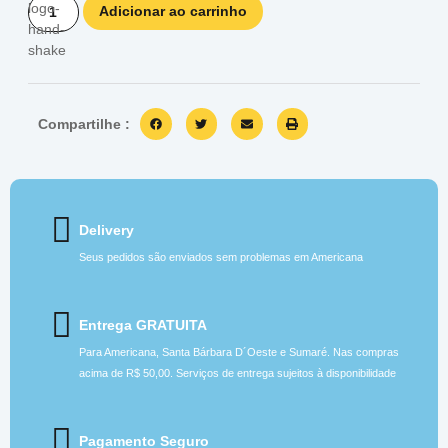
Adicionar ao carrinho
Compartilhe :
Delivery
Seus pedidos são enviados sem problemas em Americana
Entrega GRATUITA
Para Americana, Santa Bárbara D´Oeste e Sumaré. Nas compras
acima de R$ 50,00. Serviços de entrega sujeitos à disponibilidade
Pagamento Seguro