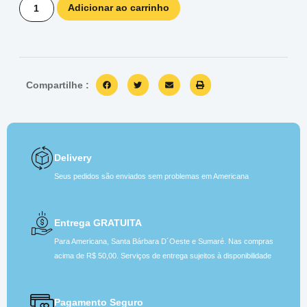
Adicionar ao carrinho
Compartilhe :
Delivery
Seus pedidos são enviados sem problemas em Americana
Entrega GRATUITA
Para Americana, Santa Bárbara D´Oeste e Sumaré. Nas compras
acima de R$ 50,00. Serviços de entrega sujeitos à disponibilidade
Pagamento Seguro