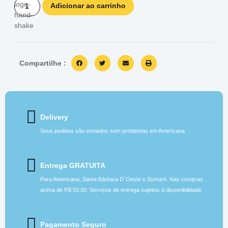
Adicionar ao carrinho
Compartilhe :
Delivery
Seus pedidos são enviados sem problemas em Americana
Entrega GRATUITA
Para Americana, Santa Bárbara D´Oeste e Sumaré. Nas compras
acima de R$ 50,00. Serviços de entrega sujeitos à disponibilidade
Pagamento Seguro