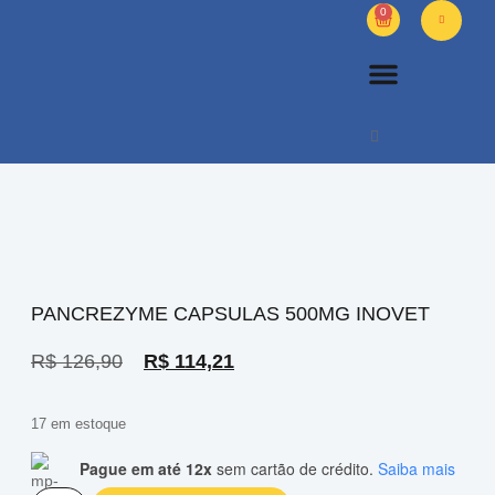
0
PETS DIVERSOS
OUTROS PRODUTOS
SOBRE NÓS
PANCREZYME CAPSULAS 500MG INOVET
R$
126,90
R$
114,21
17 em estoque
Pague em até 12x
sem cartão de crédito.
Saiba mais