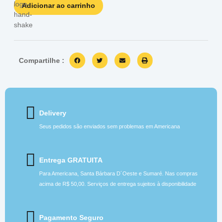
Adicionar ao carrinho
Compartilhe :
Delivery
Seus pedidos são enviados sem problemas em Americana
Entrega GRATUITA
Para Americana, Santa Bárbara D´Oeste e Sumaré. Nas compras
acima de R$ 50,00. Serviços de entrega sujeitos à disponibilidade
Pagamento Seguro