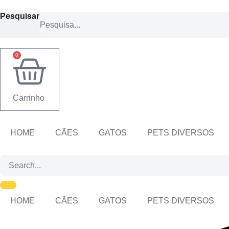
Ir
Pesquisar
para
o
conteúdo
0
Carrinho
HOME
CÃES
GATOS
PETS DIVERSOS
HOME
CÃES
GATOS
PETS DIVERSOS