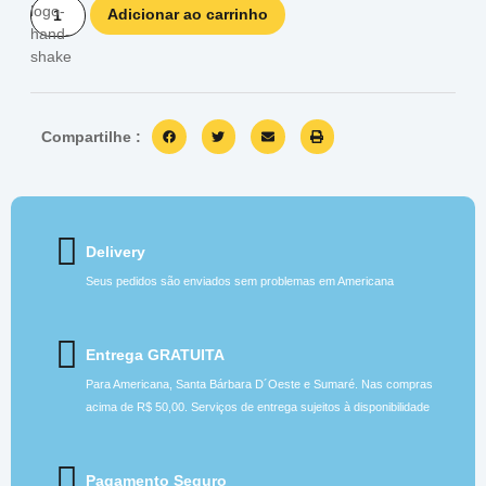
Adicionar ao carrinho
Compartilhe :
Delivery
Seus pedidos são enviados sem problemas em Americana
Entrega GRATUITA
Para Americana, Santa Bárbara D´Oeste e Sumaré. Nas compras
acima de R$ 50,00. Serviços de entrega sujeitos à disponibilidade
Pagamento Seguro