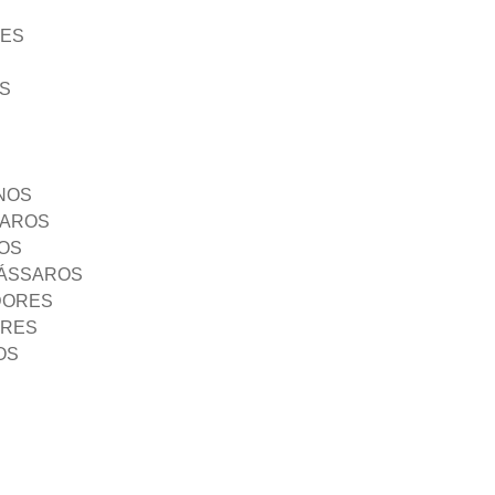
ÃES
S
NOS
SAROS
OS
PÁSSAROS
DORES
ORES
OS