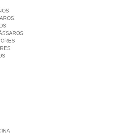
NOS
SAROS
OS
PÁSSAROS
DORES
ORES
OS
CINA