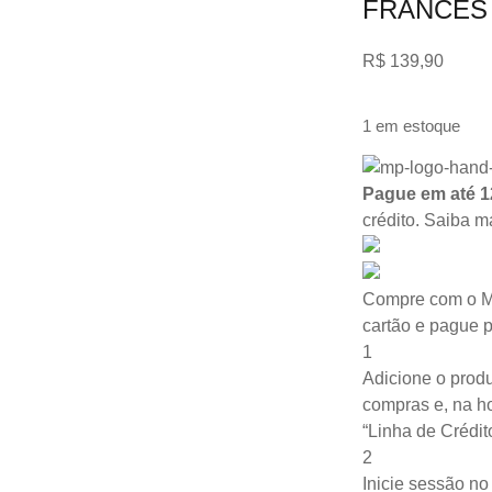
FRANCES
R$
139,90
1 em estoque
Pague em até 1
crédito.
Saiba m
Compre com o M
cartão e pague 
1
Adicione o produ
compras e, na ho
“Linha de Crédit
2
Inicie sessão n