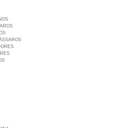
NOS
SAROS
OS
PÁSSAROS
DORES
ORES
OS