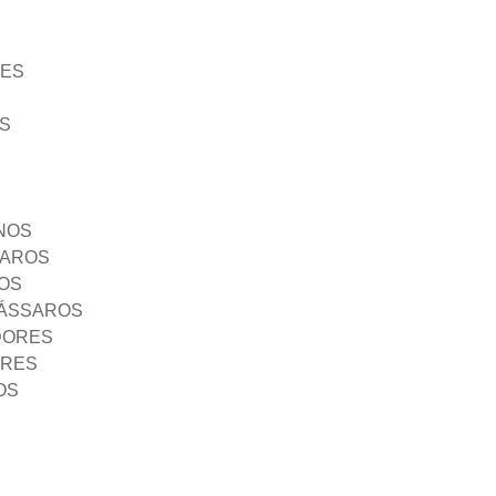
ÃES
S
NOS
SAROS
OS
PÁSSAROS
DORES
ORES
OS