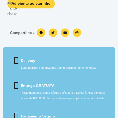
Adicionar ao carrinho
Compartilhe :
Delivery
Seus pedidos são enviados sem problemas em Americana
Entrega GRATUITA
Para Americana, Santa Bárbara D´Oeste e Sumaré. Nas compras
acima de R$ 50,00. Serviços de entrega sujeitos à disponibilidade
Pagamento Seguro