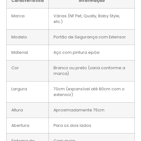
Característica
Informação
Marca
Várias (NF Pet, Qually, Baby Style,
etc.)
Modelo
Portão de Segurança com Extensor
Material
Aço com pintura epóxi
Cor
Branco ou preto (varia conforme a
marca)
Largura
70cm (expansível até 80cm com o
extensor)
Altura
Aproximadamente 75cm
Abertura
Para os dois lados
Sistema de
Com mola