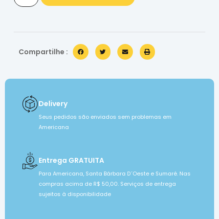
Compartilhe :
Delivery
Seus pedidos são enviados sem problemas em
Americana
Entrega GRATUITA
Para Americana, Santa Bárbara D´Oeste e Sumaré. Nas
compras acima de R$ 50,00. Serviços de entrega
sujeitos à disponibilidade