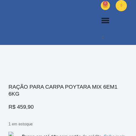
0
PETS DIVERSOS
OUTROS PRODUTOS
SOBRE NÓS
RAÇÃO PARA CARPA POYTARA MIX 6EM1
6KG
R$
459,90
1 em estoque