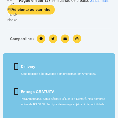
Pague em até 12x
sem cartão de crédito.
Saiba mais
Adicionar ao carrinho
Compartilhe :
Delivery
Seus pedidos são enviados sem problemas em Americana
Entrega GRATUITA
Para Americana, Santa Bárbara D´Oeste e Sumaré. Nas compras
acima de R$ 50,00. Serviços de entrega sujeitos à disponibilidade