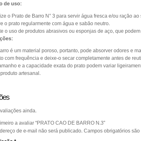
o de uso:
lize o Prato de Barro N° 3 para servir água fresca e/ou ração ao
e o prato regularmente com água e sabão neutro.
te o uso de produtos abrasivos ou esponjas de aço, que podem d
ções:
arro é um material poroso, portanto, pode absorver odores e ma
to com frequência e deixe-o secar completamente antes de reutil
amanho e a capacidade exata do prato podem variar ligeiramente
produto artesanal.
ções
valiações ainda.
rimeiro a avaliar “PRATO CAO DE BARRO N.3”
dereço de e-mail não será publicado.
Campos obrigatórios sã