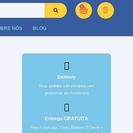
0
BRE NÓS
BLOG
Delivery
Seus pedidos são enviados sem
problemas em Americana
Entrega GRATUITA
Para Americana, Santa Bárbara D´Oeste e