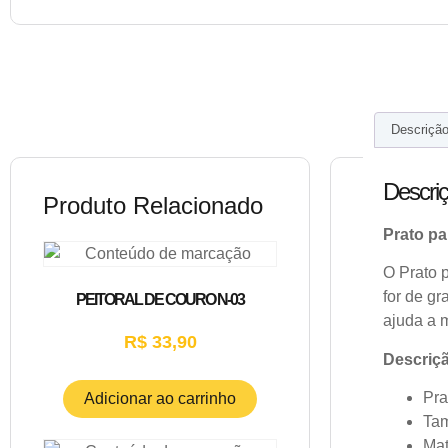
Descriçã
Descri
Produto Relacionado
Prato pa
O Prato 
for de gr
PEITORAL DE COURO N-03
ajuda a m
R$
33,90
Descriç
Pra
Adicionar ao carrinho
Tam
Mat