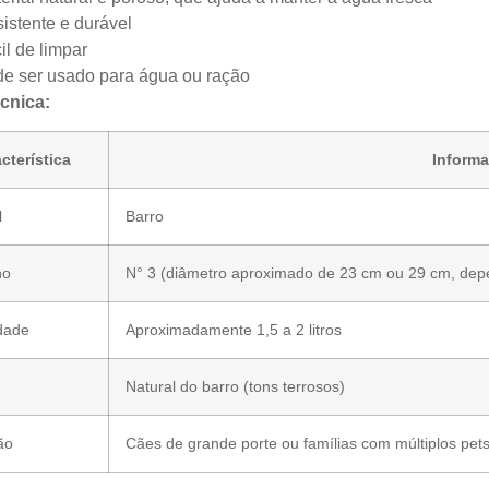
istente e durável
il de limpar
e ser usado para água ou ração
cnica:
cterística
Inform
l
Barro
ho
N° 3 (diâmetro aproximado de 23 cm ou 29 cm, dep
dade
Aproximadamente 1,5 a 2 litros
Natural do barro (tons terrosos)
ão
Cães de grande porte ou famílias com múltiplos pet