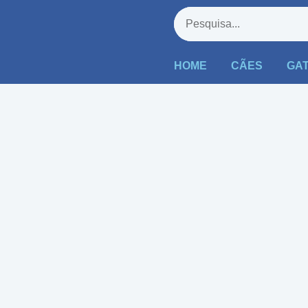
HOME
CÃES
GA