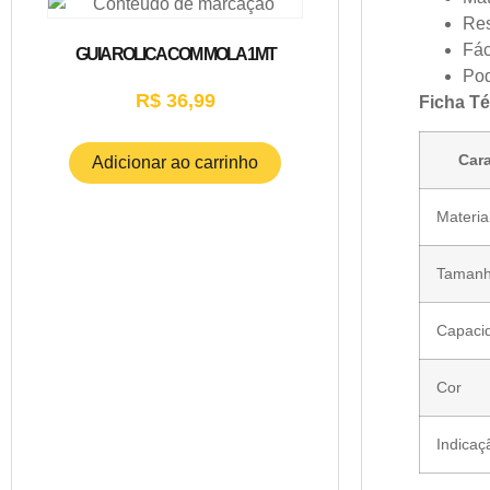
Res
Fác
GUIA ROLICA COM MOLA 1MT
Pod
R$
36,99
Ficha Té
Cara
Adicionar ao carrinho
Materia
Taman
Capaci
Cor
Indicaç