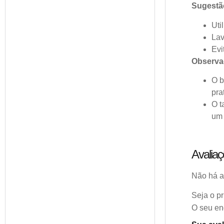
Sugestã
Uti
Lav
Evi
Observa
O b
pra
O t
um 
Avalia
Não há a
Seja o p
O seu en