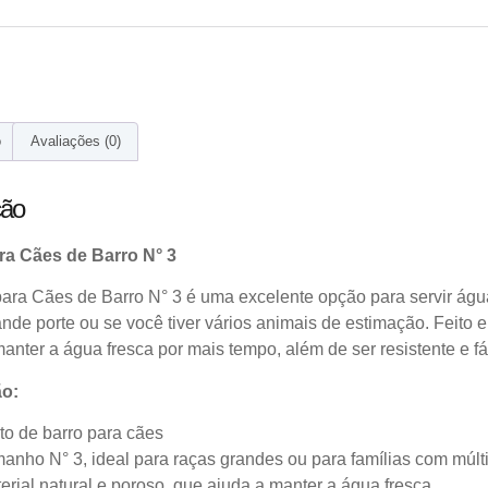
o
Avaliações (0)
ção
ra Cães de Barro N° 3
para Cães de Barro N° 3 é uma excelente opção para servir águ
ande porte ou se você tiver vários animais de estimação. Feito e
anter a água fresca por mais tempo, além de ser resistente e fác
ão:
to de barro para cães
anho N° 3, ideal para raças grandes ou para famílias com múlti
erial natural e poroso, que ajuda a manter a água fresca