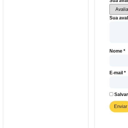
Sua ava
Sua ava
Nome
*
E-mail
*
Salva