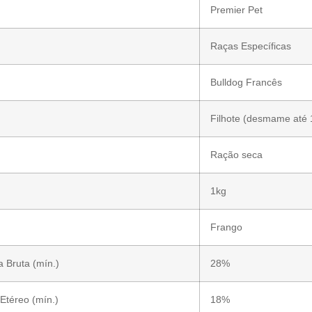
Premier Pet
Raças Específicas
Bulldog Francês
Filhote (desmame até
Ração seca
1kg
Frango
a Bruta (mín.)
28%
 Etéreo (mín.)
18%