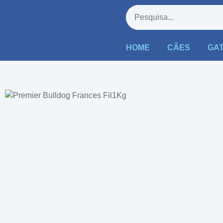
HOME
CÃES
GA