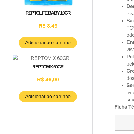
Des
REPTOLIFE BABY 10GR
e s
Saú
R$
8,49
FOS
odo
En
Adicionar ao carrinho
vis
Pel
pel
REPTOMIX 60GR
Cr
dos
R$
46,90
Sem
liv
Adicionar ao carrinho
seu
Ficha Té