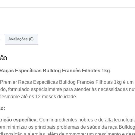
o
Avaliações (0)
ção
Raças Específicas Bulldog Francês Filhotes 1kg
Premier Raças Específicas Bulldog Francês Filhotes 1kg é um
do, formulado especialmente para atender às necessidades nutri
desmame até os 12 meses de idade.
ão:
rição específica:
Com ingredientes nobres e de alta tecnologia
am minimizar os principais problemas de saúde da raça Bulldog
disposição a alergias, além de promover um crescimento e des