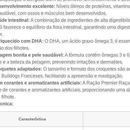
envolvimento excelente:
Níveis ótimos de proteínas, vitamin
audável, com ossos e músculos bem desenvolvidos.
de intestinal:
A combinação de ingredientes de alta digestibili
 favorece o equilíbrio da flora intestinal, garantindo uma dige
r.
riquecido com DHA:
O DHA, um ácido graxo ômega 3, é essenc
ão dos filhotes.
agem bonita e pele saudável:
A fórmula contém ômegas 3 e 6,
e e a beleza da pelagem, prevenindo irritações e dermatites.
oquetes adaptados:
O tamanho e formato dos croquetes são ad
 Bulldogs Franceses, facilitando a apreensão e mastigação.
 corantes e aromatizantes artificiais:
A Ração Premier Raças 
re de corantes e aromatizantes artificiais, proporcionando uma 
 filhote.
cnica:
Característica