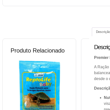
Descriçã
Descri
Produto Relacionado
Premier 
A Ração 
balancea
desde o 
Descriç
Nut
vis
pre