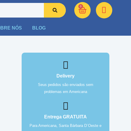
0
BRE NÓS
BLOG
Delivery
Seus pedidos são enviados sem
problemas em Americana
Entrega GRATUITA
Para Americana, Santa Bárbara D´Oeste e