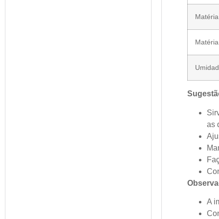
Matéria
Matéria
Umidad
Sugestã
Sir
as 
Aju
Man
Faç
Con
Observa
A i
Con