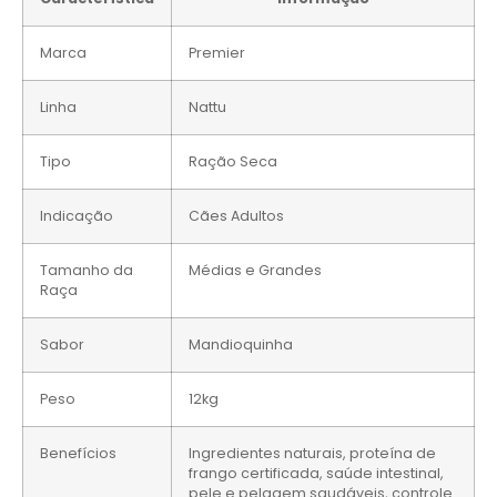
Marca
Premier
Linha
Nattu
Tipo
Ração Seca
Indicação
Cães Adultos
Tamanho da
Médias e Grandes
Raça
Sabor
Mandioquinha
Peso
12kg
Benefícios
Ingredientes naturais, proteína de
frango certificada, saúde intestinal,
pele e pelagem saudáveis, controle