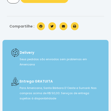
Compartilhe :
Delivery
Seus pedidos são enviados sem problemas em
Americana
Entrega GRATUITA
Para Americana, Santa Bárbara D´Oeste e Sumaré. Nas
compras acima de R$ 50,00. Serviços de entrega
sujeitos à disponibilidade