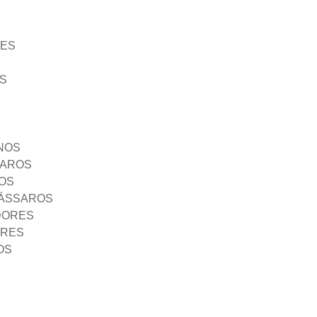
ÃES
S
NOS
SAROS
OS
PÁSSAROS
DORES
ORES
OS