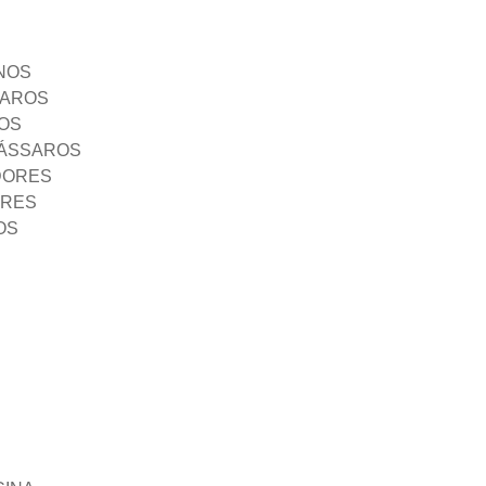
NOS
SAROS
OS
PÁSSAROS
DORES
ORES
OS