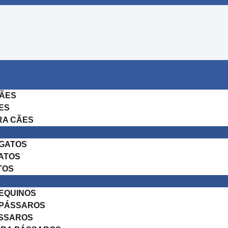
CÃES
ES
RA CÃES
 GATOS
ATOS
TOS
EQUINOS
 PÁSSAROS
ÁSSAROS