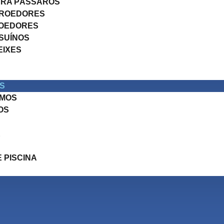
ARA PÁSSAROS
 ROEDORES
ROEDORES
SUÍNOS
EIXES
S
UMOS
OS
E
 PISCINA