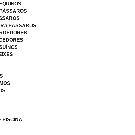
EQUINOS
 PÁSSAROS
ÁSSAROS
ARA PÁSSAROS
 ROEDORES
ROEDORES
SUÍNOS
EIXES
S
UMOS
OS
E
 PISCINA