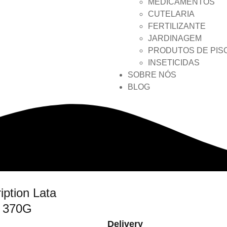
MEDICAMENTOS
CUTELARIA
FERTILIZANTE
JARDINAGEM
PRODUTOS DE PIS
INSETICIDAS
SOBRE NÓS
BLOG
ription Lata
d 370G
Delivery