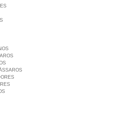
ÃES
S
NOS
SAROS
OS
PÁSSAROS
DORES
ORES
OS