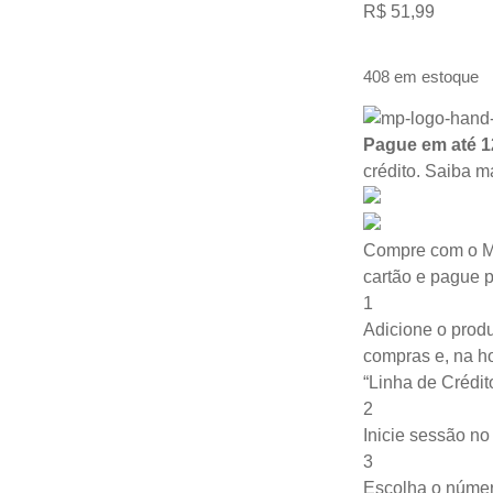
R$
51,99
408 em estoque
Pague em até 1
crédito.
Saiba m
Compre com o M
cartão e pague 
1
Adicione o produ
compras e, na ho
“Linha de Crédit
2
Inicie sessão n
3
Escolha o númer