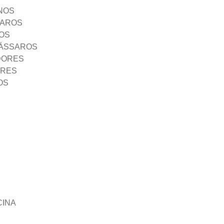
NOS
SAROS
OS
PÁSSAROS
DORES
ORES
OS
CINA