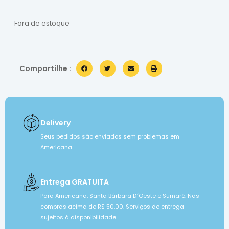
Fora de estoque
Compartilhe :
Delivery
Seus pedidos são enviados sem problemas em
Americana
Entrega GRATUITA
Para Americana, Santa Bárbara D´Oeste e Sumaré. Nas
compras acima de R$ 50,00. Serviços de entrega
sujeitos à disponibilidade