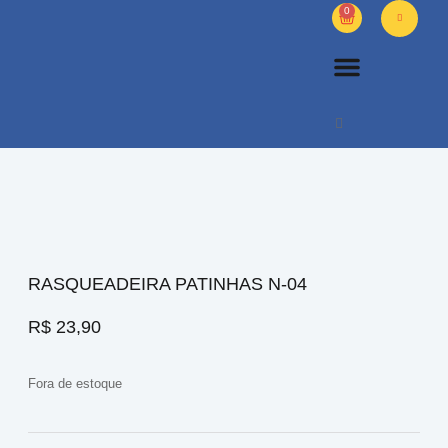
0
PETS DIVERSOS
OUTROS PRODUTOS
SOBRE NÓS
RASQUEADEIRA PATINHAS N-04
R$
23,90
Fora de estoque