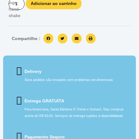
Adicionar ao carrinho
Compartilhe :
Delivery
Seus pedidos são enviados sem problemas em Americana
Entrega GRATUITA
Para Americana, Santa Bárbara D´Oeste e Sumaré. Nas compras
acima de R$ 50,00. Serviços de entrega sujeitos à disponibilidade
Pagamento Seguro